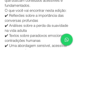
que buscam conteúdos acessíveis e
fundamentados.
O que você vai encontrar nesta edição:
✔️ Reflexões sobre a importância das
conversas profundas
✔️ Análises sobre a perda da suavidade
na vida adulta
✔️ Textos sobre paradoxos emocionais e
contradições humanas
✔️ Uma abordagem sensível, acessível
e contemporânea
✔️ Conteúdo baseado em psicologia,
mindfulness e reflexão crítica
📘 Formato: PDF | 📥 Acesso gratuito
👉 Clique no botão abaixo para ler a
revista completa:
🔽 Baixar Revista – PDF Grátis