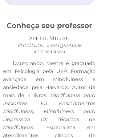
específicas, utilizando
empática.
Adaptação de técnicas para
protocolos validados
diferentes níveis de tolerância à
mundialmente. Intervenções
janela de presença.
Conheça seu professor
para Transtornos de Ansiedade
e Depressão (foco em
André Milian
prevenção de recaídas); Manejo
Psicólogo e pesquisador
da dor crônica e cuidados
(
CRP 06/181606)
paliativos; Mindfulness no
tratamento de adições e
Doutorando, Mestre e graduado
transtornos alimentares;
em Psicologia pela USP. Formação
Critérios de indicação e
avançada em Mindfulness e
contraindicação clínica.
ansiedade pela HarvardX. Autor de
mais de 4 livros:
Mindfulness para
Iniciantes, 101 Ensinamentos
Mindfulness, Mindfulness para
Depressão, 101 Técnicas de
Mindfulness.
Especialista em
atendimentos clínicos de