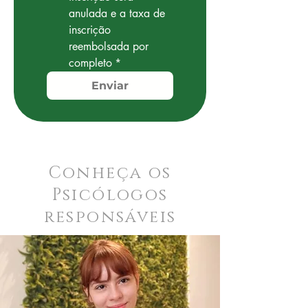
anulada e a taxa de 
inscrição 
reembolsada por 
completo
*
Enviar
Conheça os
Psicólogos
responsáveis