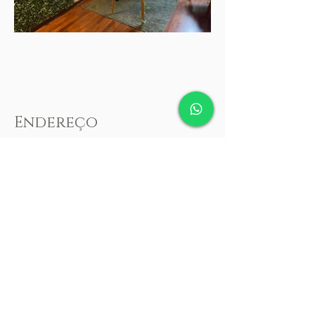
Endereço
Instituto Inspire - Bem-Estar e Saúde
Integrativa
Rua Treze de Maio 797, Sala 1,
Urbancenter, Centro
,
Piracicaba