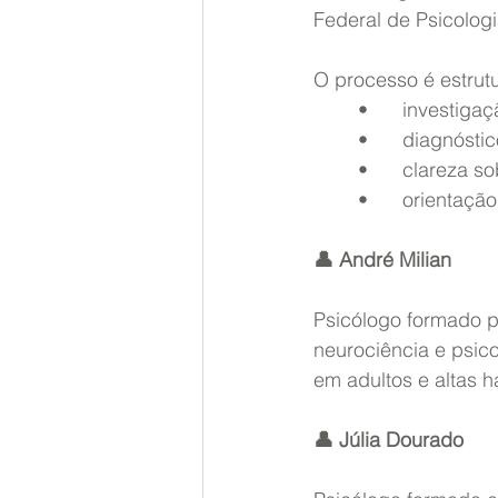
Federal de Psicologi
O processo é estrut
	•	investig
	•	diagnóst
	•	clareza 
	•	orienta
👤 André Milian
Psicólogo formado p
neurociência e psic
em adultos e altas h
👤 Júlia Dourado