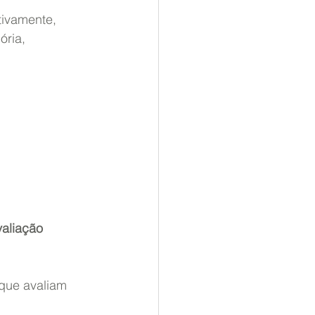
tivamente, 
ria, 
valiação 
que avaliam 