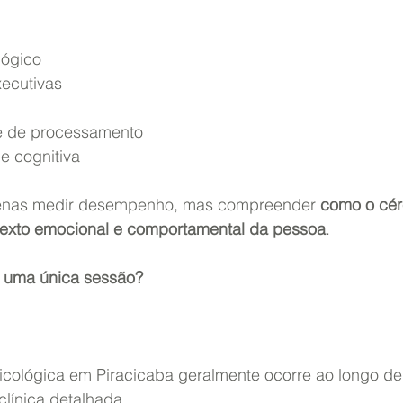
 lógico
executivas
ade de processamento
dade cognitiva
penas medir desempenho, mas compreender 
como o cér
texto emocional e comportamental da pessoa
.
em uma única sessão?
icológica em Piracicaba geralmente ocorre ao longo de 
ta clínica detalhada