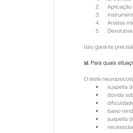
	2.	Aplicaç
	3.	Instru
	4.	Análise
	5.	Devolut
Isso garante precisã
📊 Para quais situaç
O teste neuropsicol
	•	suspeita
	•	dúvida 
	•	dificuld
	•	baixo re
	•	suspeita
	•	necessi