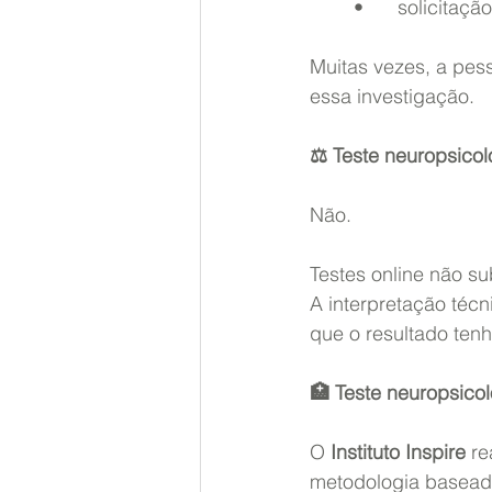
	•	solicita
Muitas vezes, a pes
essa investigação.
⚖️ Teste neuropsicoló
Não.
Testes online não su
A interpretação técn
que o resultado tenh
🏥 Teste neuropsico
O 
Instituto Inspire
 re
metodologia baseada