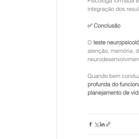
Psicóloga formada e
integração dos resu
✅ Conclusão
O 
teste neuropsicol
atenção, memória, 
neurodesenvolvimen
Quando bem conduzi
profunda do funcion
planejamento de vid