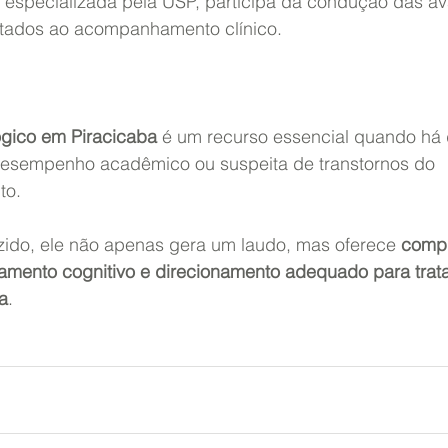
 especializada pela USP, participa da condução das av
ltados ao acompanhamento clínico.
ógico em Piracicaba
 é um recurso essencial quando há 
desempenho acadêmico ou suspeita de transtornos do 
to.
do, ele não apenas gera um laudo, mas oferece 
comp
amento cognitivo e direcionamento adequado para trat
a
.