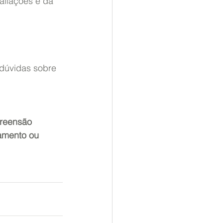
aliações e da 
dúvidas sobre 
reensão 
amento ou 