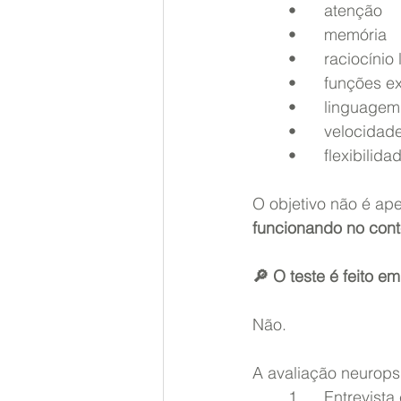
	•	atenção
	•	memória
	•	raciocínio
	•	funções 
	•	linguagem
	•	velocid
	•	flexibili
O objetivo não é a
funcionando no con
🔎 O teste é feito 
Não.
A avaliação neurops
	1.	Entrevis