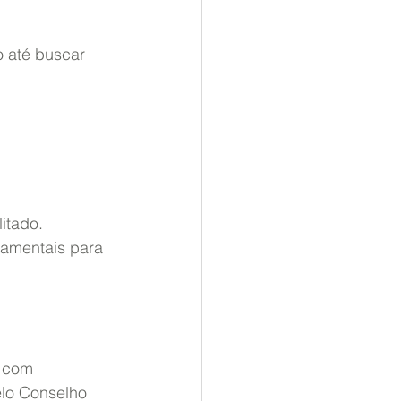
 até buscar 
itado.
damentais para 
, com 
elo Conselho 