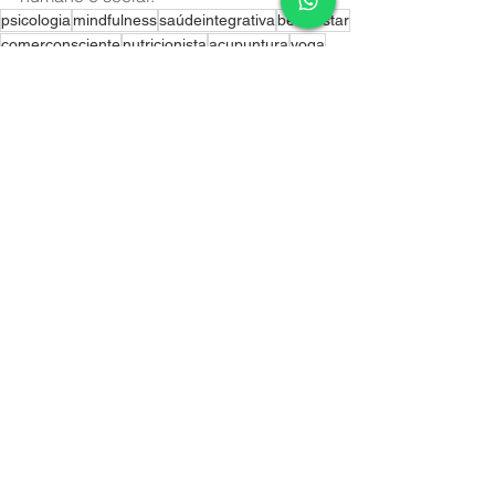
psicologia
mindfulness
saúdeintegrativa
bem-estar
comerconsciente
nutricionista
acupuntura
yoga
Ver tudo
Posts recentes