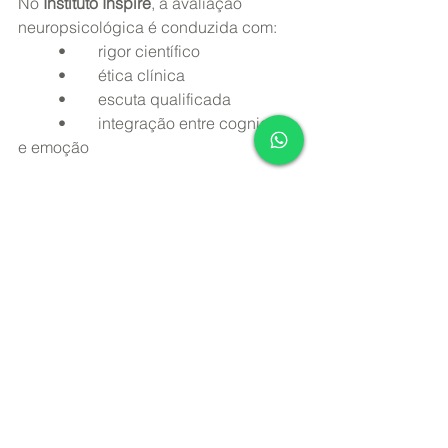
No 
Instituto Inspire
, a avaliação 
neuropsicológica é conduzida com:
	•	rigor científico
	•	ética clínica
	•	escuta qualificada
	•	integração entre cognição 
e emoção
A equipe é formada por profissionais 
com 
formação pela USP
, 
especialização em neuropsicologia e 
atuação clínica contemporânea.
A coordenação envolve:
	•	
André Milian
 — psicólogo 
com formação pela USP e estudos em 
neurociência, atuando com avaliação 
neuropsicológica em adolescentes e 
adultos.