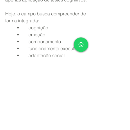
Hoje, o campo busca compreender de 
forma integrada:
	•	cognição
	•	emoção
	•	comportamento
	•	funcionamento executivo
	•	adaptação social
	•	sofrimento psicológico
Isso exige formações cada vez mais 
amplas, clínicas e baseadas em 
evidências científicas.
Conclusão
As melhores pós-graduações em 
neuropsicologia do Brasil são aquelas 