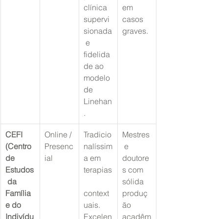
clínica 
em 
supervi
casos 
sionada
graves.
 e 
fidelida
de ao 
modelo 
de 
Linehan
.
CEFI 
Online / 
Tradicio
Mestres
(Centro 
Presenc
nalíssim
 e 
de 
ial
a em 
doutore
Estudos
terapias
s com 
 da 
sólida 
Família 
context
produç
e do 
uais. 
ão 
Indivídu
Excelen
acadêm