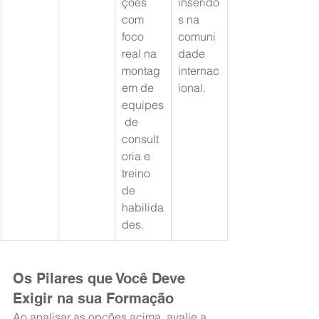
ções 
inserido
com 
s na 
foco 
comuni
real na 
dade 
montag
internac
em de 
ional.
equipes
 de 
consult
oria e 
treino 
de 
habilida
des.
Os Pilares que Você Deve 
Exigir na sua Formação
Ao analisar as opções acima, avalie a 