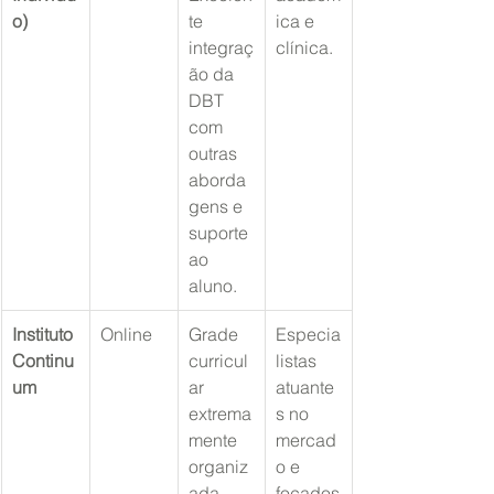
o)
te 
ica e 
integraç
clínica.
ão da 
DBT 
com 
outras 
aborda
gens e 
suporte 
ao 
aluno.
Instituto 
Online
Grade 
Especia
Continu
curricul
listas 
um
ar 
atuante
extrema
s no 
mente 
mercad
organiz
o e 
ada, 
focados