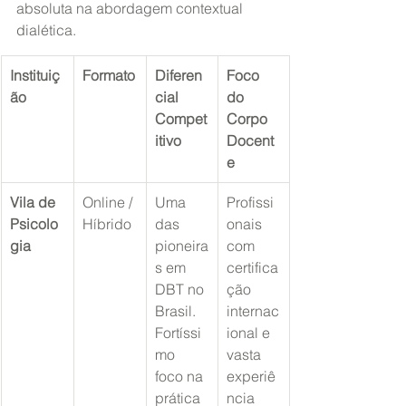
absoluta na abordagem contextual 
dialética.
Instituiç
Formato
Diferen
Foco 
ão
cial 
do 
Compet
Corpo 
itivo
Docent
e
Vila de 
Online / 
Uma 
Profissi
Psicolo
Híbrido
das 
onais 
gia
pioneira
com 
s em 
certifica
DBT no 
ção 
Brasil. 
internac
Fortíssi
ional e 
mo 
vasta 
foco na 
experiê
prática 
ncia 