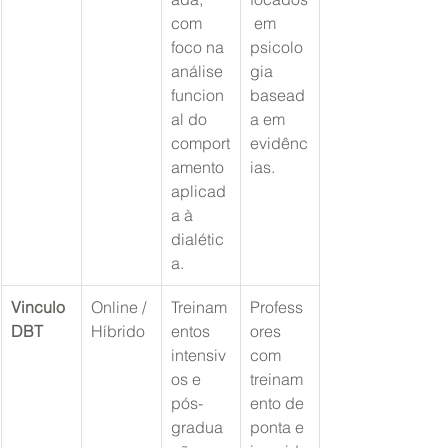
com 
 em 
foco na 
psicolo
análise 
gia 
funcion
basead
al do 
a em 
comport
evidênc
amento 
ias.
aplicad
a à 
dialétic
a.
Vinculo 
Online / 
Treinam
Profess
DBT
Híbrido
entos 
ores 
intensiv
com 
os e 
treinam
pós-
ento de 
gradua
ponta e 