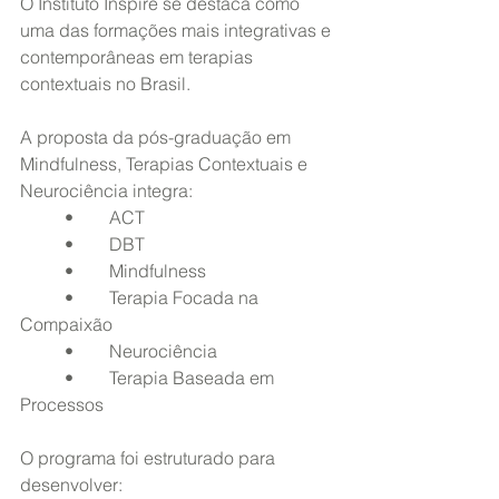
O Instituto Inspire se destaca como 
uma das formações mais integrativas e 
contemporâneas em terapias 
contextuais no Brasil.
A proposta da pós-graduação em 
Mindfulness, Terapias Contextuais e 
Neurociência integra:
	•	ACT
	•	DBT
	•	Mindfulness
	•	Terapia Focada na 
Compaixão
	•	Neurociência
	•	Terapia Baseada em 
Processos
O programa foi estruturado para 
desenvolver: