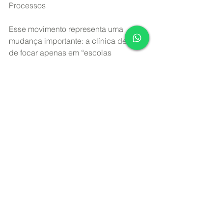
Processos
Esse movimento representa uma 
mudança importante: a clínica deixa 
de focar apenas em “escolas 
terapêuticas” e passa a compreender 
processos psicológicos fundamentais 
envolvidos no sofrimento humano.
Conclusão
As melhores formações em terapias 
contextuais do Brasil são aquelas que 
conseguem unir:
	•	profundidade teórica
	•	prática clínica
	•	integração entre 
abordagens
	•	ciência psicológica 