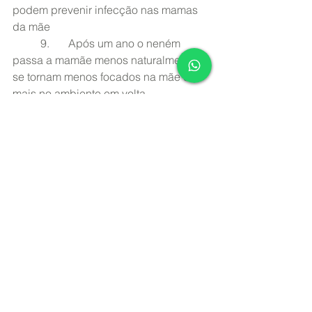
podem prevenir infecção nas mamas 
da mãe 
	9.	Após um ano o neném 
passa a mamãe menos naturalmente, 
se tornam menos focados na mãe e 
mais no ambiente em volta
Fonte: UNICEF.org/brazil e Guia 
alimentar para crianças até dois anos
https://www.gov.br/saude/pt-
br/assuntos/saude-brasil/eu-quero-me-
alimentar-
melhor/noticias/2018/alimentacao-
durante-a-amamentacao-o-que-comer-
e-evitar