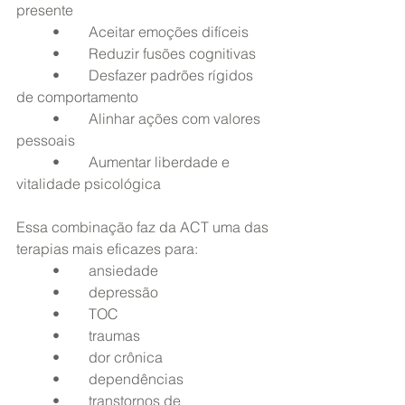
presente
	•	Aceitar emoções difíceis
	•	Reduzir fusões cognitivas
	•	Desfazer padrões rígidos 
de comportamento
	•	Alinhar ações com valores 
pessoais
	•	Aumentar liberdade e 
vitalidade psicológica
Essa combinação faz da ACT uma das 
terapias mais eficazes para:
	•	ansiedade
	•	depressão
	•	TOC
	•	traumas
	•	dor crônica
	•	dependências
	•	transtornos de 