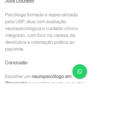
Júlia Dourado
Psicóloga formada e especializada 
pela USP, atua com avaliação 
neuropsicológica e cuidado clínico 
integrado, com foco na clareza da 
devolutiva e orientação prática ao 
paciente.
Conclusão
Escolher um 
neuropsicólogo em 
Piracicaba
 é escolher quem vai ajudar 
a organizar a compreensão do seu 
funcionamento cognitivo e emocional. 
Mais do que testes, o que importa é a 
formação, a experiência e a qualidade 
da devolutiva
.