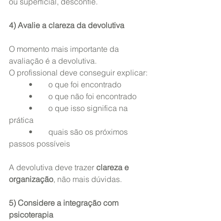
ou superficial, desconfie.
4) Avalie a clareza da devolutiva
O momento mais importante da 
avaliação é a devolutiva.
O profissional deve conseguir explicar:
	•	o que foi encontrado
	•	o que não foi encontrado
	•	o que isso significa na 
prática
	•	quais são os próximos 
passos possíveis
A devolutiva deve trazer 
clareza e 
organização
, não mais dúvidas.
5) Considere a integração com 
psicoterapia