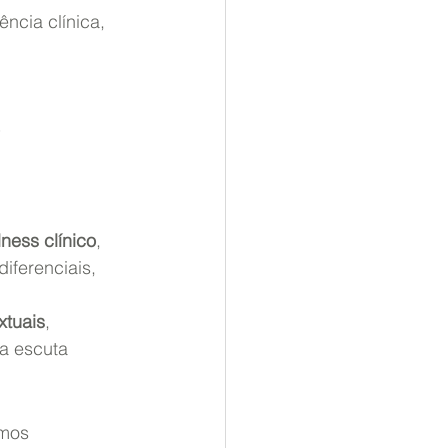
ência clínica, 
ness clínico
, 
iferenciais, 
xtuais
, 
a escuta 
smos