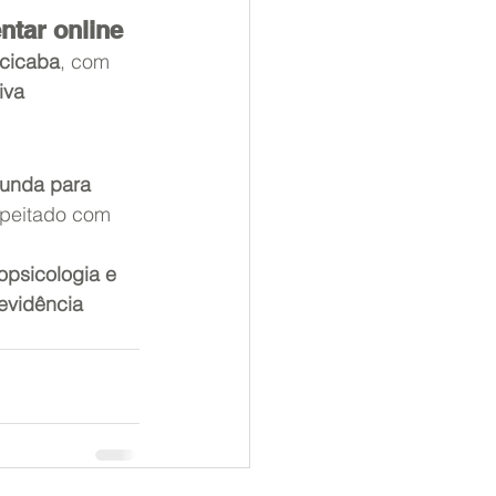
ntar online
acicaba
, com 
iva 
funda para 
speitado com 
psicologia e 
evidência 