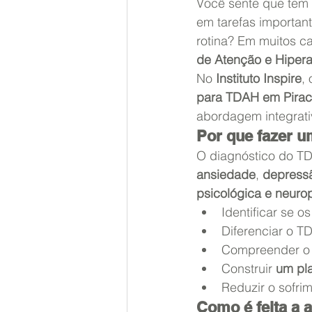
Você sente que tem d
em tarefas importan
rotina? Em muitos ca
de Atenção e Hipera
No 
Instituto Inspire
,
para TDAH em Pirac
abordagem integrati
Por que fazer u
O diagnóstico do TD
ansiedade
, 
depress
psicológica e neurop
Identificar se 
Diferenciar o 
Compreender o 
Construir 
um pl
Reduzir o sofrim
Como é feita a a