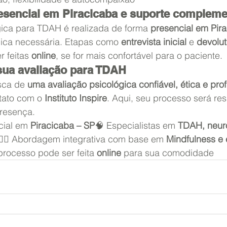
sencial em Piracicaba e suporte compleme
gica para TDAH é realizada de forma 
presencial em Pir
nica necessária. Etapas como 
entrevista inicial
 e 
devolut
 feitas 
online
, se for mais confortável para o paciente.
ua avaliação para TDAH
sca de 
uma avaliação psicológica confiável, ética e pro
tato com o 
Instituto Inspire
. Aqui, seu processo será re
presença.
cial em 
Piracicaba – SP
🧠 Especialistas em 
TDAH, neuro
🧘‍♀️ Abordagem integrativa com base em 
Mindfulness e 
 processo pode ser feita 
online
 para sua comodidade