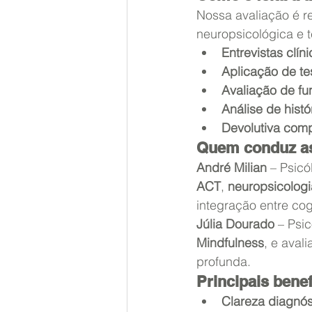
Nossa avaliação é re
neuropsicológica e t
Entrevistas clín
Aplicação de te
Avaliação de fu
Análise de hist
Devolutiva comp
Quem conduz as
André Milian
 – Psicó
ACT
, 
neuropsicologi
integração entre co
Júlia Dourado
 – Psi
Mindfulness
, e aval
profunda.
Principais bene
Clareza diagnós