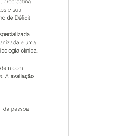
, procrastina 
os e sua 
o de Déficit 
specializada 
manizada e uma 
cologia clínica
.
undem com 
e. A 
avaliação 
l da pessoa