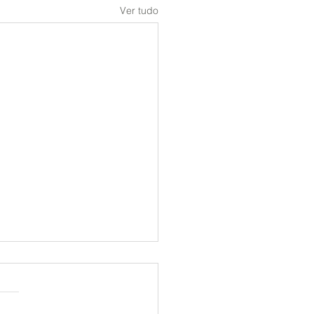
Ver tudo
 Definitivo: As
hores
cializações e Pós-
erapias Comportamentais