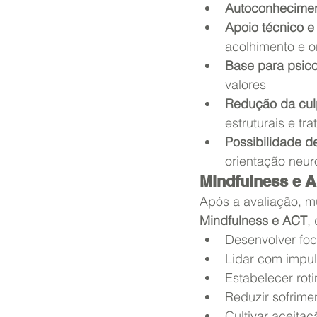
Autoconhecimen
Apoio técnico e
acolhimento e o
Base para psico
valores
Redução da culp
estruturais e tra
Possibilidade d
orientação neur
Mindfulness e 
Após a avaliação, m
Mindfulness e ACT
,
Desenvolver fo
Lidar com impul
Estabelecer rot
Reduzir sofrime
Cultivar aceitaç