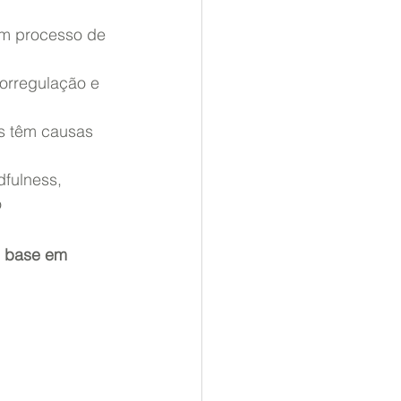
um processo de 
orregulação e 
es têm causas 
dfulness, 
o
m base em 