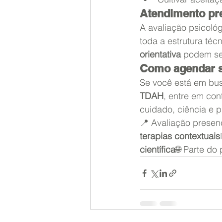
Atendimento pre
A avaliação psicoló
toda a estrutura téc
orientativa
 podem ser
Como agendar s
Se você está em bu
TDAH
, entre em con
cuidado, ciência e 
📍 Avaliação presen
terapias contextuais
científica
🌐 Parte do