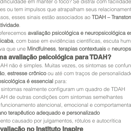
ificuldade em manter o foco? Se distrai com facilidade
tes ou tem impulsos que atrapalham seus relacionament
sos, esses sinais estão associados ao 
TDAH – Transtorn
tividade
.
 oferecemos 
avaliação psicológica e neuropsicológica e
icaba
, com base em evidências científicas, escuta hu
va que une 
Mindfulness
, 
terapias contextuais
 e 
neuropsi
ma avaliação psicológica para TDAH?
AH não é simples. Muitas vezes, os sintomas se conf
ão
, 
estresse crônico
 ou até com traços de personalidad
sicológica é essencial
 para:
os sintomas realmente configuram um quadro de TDAH
TDAH de outras condições com sintomas semelhantes
funcionamento atencional, emocional e comportamenta
ano terapêutico adequado e personalizado
ento causado por julgamentos, rótulos e autocrítica
valiação no Instituto Inspire