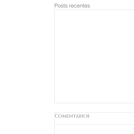
Posts recentes
Guia Definitivo: As
Comentários
Melhores Pós-
Graduações em Terapias
As Terapias Comportamentais