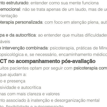
to estruturado
: entender como sua mente funciona
 emocional
: não se trata apenas de um laudo, mas de 
rientação
terapia personalizada
: com foco em atenção plena, aut
a e da autocrítica
: ao entender que muitas dificuldad
táveis
e intervenção combinada
: psicoterapia, práticas de Min
opsicológica e, se necessário, encaminhamento médic
ACT no acompanhamento pós-avaliação
uitos pacientes optam por seguir com 
psicoterapia co
 que ajudam a:
co e presença
sividade e autocrítica
inas com mais clareza e valores
nto associado à inatenção e desorganização mental
ão, flexibilidade e autocompaixão