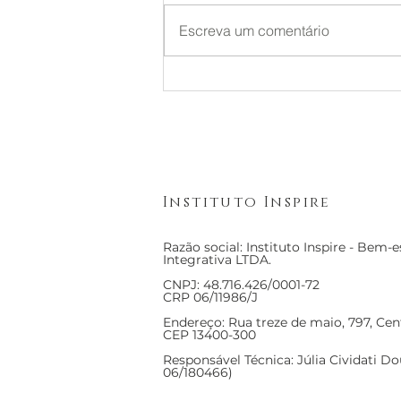
da Terceira Onda no
Cognitivas da Terceira Onda
Brasil
Escreva um comentário
revolucionaram a saúde mental
ao mudar o foco do tratamento.
Enquanto a segunda onda
focava na reestruturação e
modificação dos conteúdos dos
pe
Instituto Inspire
Razão social: Instituto Inspire - Bem-
Integrativa LTDA.
CNPJ: 48.716.426/0001-72
CRP 06/11986/J
Endereço: Rua treze de maio, 797, Cent
CEP 13400-300
Responsável Técnica: Júlia Cividati D
06/180466)